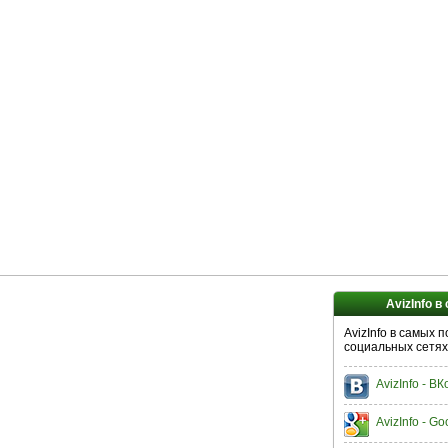
AvizInfo в
AvizInfo в самых 
социальных сетях
AvizInfo - В
AvizInfo - Go