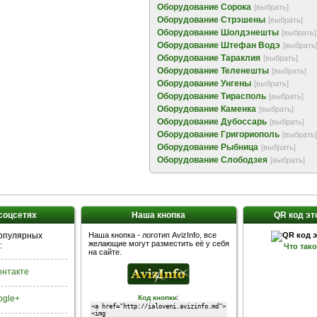
Оборудование Сорока
[выбрать]
Оборудование Стрэшены
[выбрать]
Оборудование Шолдэнешты
[выбрать]
Оборудование Штефан Водэ
[выбрать
Оборудование Тараклия
[выбрать]
Оборудование Теленешты
[выбрать]
Оборудование Унгены
[выбрать]
Оборудование Тирасполь
[выбрать]
Оборудование Каменка
[выбрать]
Оборудование Дубоссарь
[выбрать]
Оборудование Григориополь
[выбрать]
Оборудование Рыбница
[выбрать]
Оборудование Слободзея
[выбрать]
 соцсетях
Наша кнопка
QR код эт
популярных
Наша кнопка - логотип AvizInfo, все
желающие могут разместить её у себя
:
Что так
на сайте.
Контакте
:
ogle+
Код кнопки