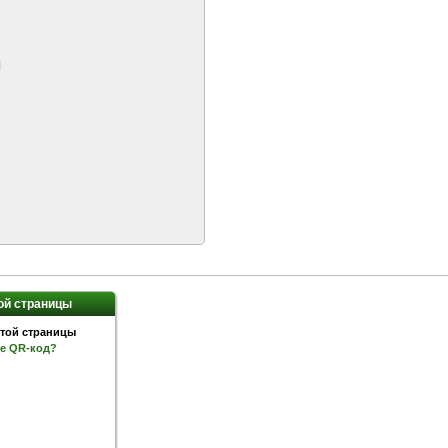
]
ой страницы
ое QR-код?