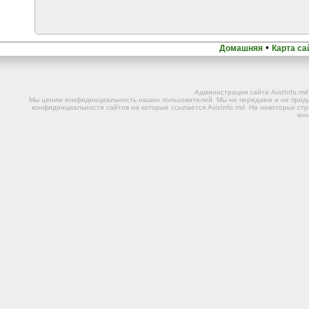
•
Домашняя
Карта са
Администрация сайта AvizInfo.m
Мы ценим конфиденциальность наших пользователей. Мы не передаем и не прода
конфиденциальности сайтов на которые ссылается AvizInfo.md. На некоторых стр
ко