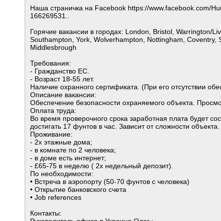
Наша страничка на Facebook https://www.facebook.com/Hun
166269531..
Горячие вакансии в городах: London, Bristol, Warrington/Live
Southampton, York, Wolverhampton, Nottingham, Coventry, St
Middlesbrough
Требования:
- Гражданство ЕС.
- Возраст 18-55 лет.
Наличие охранного сертификата. (При его отсутствии обе
Описание вакансии:
Обеспечение безопасности охраняемого объекта. Просмо
Оплата труда:
Во время проверочного срока заработная плата будет сост
достигать 17 фунтов в час. Зависит от сложности объекта.
Проживание:
- 2х этажные дома;
- в комнате по 2 человека;
- в доме есть интернет;
- £65-75 в неделю ( 2х недельный депозит).
По необходимости:
• Встреча в аэропорту (50-70 фунтов с человека)
• Открытие банковского счета
• Job references
Контакты: